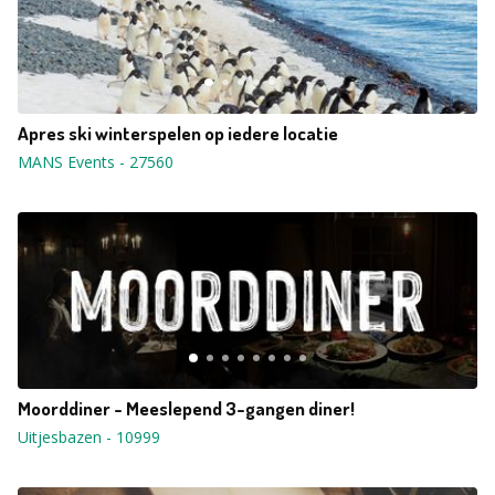
Apres ski winterspelen op iedere locatie
MANS Events
-
27560
Moorddiner - Meeslepend 3-gangen diner!
Uitjesbazen
-
10999