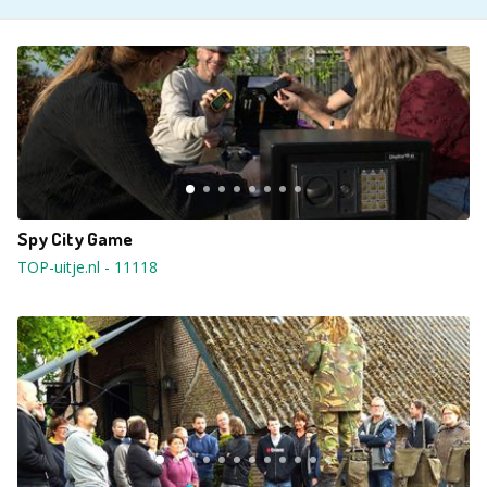
Spy City Game
TOP-uitje.nl
-
11118