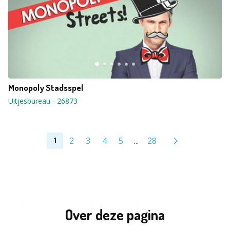
Monopoly Stadsspel
Uitjesbureau
-
26873
2
3
4
5
...
28
1
Over deze pagina