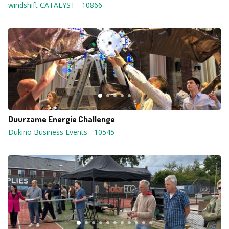
windshift CATALYST
-
10866
Duurzame Energie Challenge
Dukino Business Events
-
10545