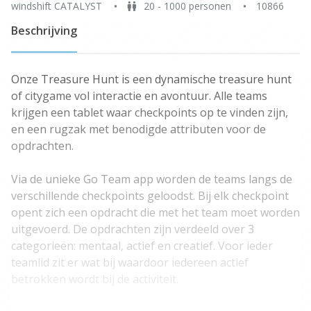
windshift CATALYST
20 - 1000 personen
10866
Beschrijving
Onze Treasure Hunt is een dynamische treasure hunt
of citygame vol interactie en avontuur. Alle teams
krijgen een tablet waar checkpoints op te vinden zijn,
en een rugzak met benodigde attributen voor de
opdrachten.
Via de unieke Go Team app worden de teams langs de
verschillende checkpoints geloodst. Bij elk checkpoint
opent zich een opdracht die met het team moet worden
uitgevoerd. De opdrachten zijn verdeeld over 3
categorieën: mentaal, actief en creatief. Voor ieder
teamlid zit er wat bij waardoor iedereen actief
betrokken wordt bij de activiteit.