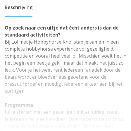
Beschrijving
Op zoek naar een uitje dat écht anders is dan de
standaard activiteiten?
Bij
Lol met je Hobbyhorse Knol
stap je samen in een
complete hobbyhorse experience vol gezelligheid,
competitie en vooral heel veel lol. Misschien voelt het in
het begin een beetje gek… maar dat maakt het juist zo
leuk. Voor je het weet rent iedereen fanatiek door de
baan, wordt er bloedserieus geoefend voor de
dressuurproef en moedigt iedereen elkaar aan bij het
springen.
Programma
Jullie starten met een gezellige clinic en uitleg, zodat
iedereen snel mee kan doen. Daarna barst de strijd los
tijdens de hobbyhorse wedstrijden. Denk aan een