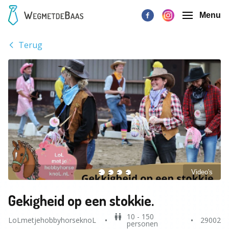
Menu
Terug
Video's
Gekigheid op een stokkie.
10 - 150
LoLmetjehobbyhorseknoL
29002
personen