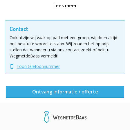
kerstbrillen en kerststropdassen. Het winnende team
Lees meer
gaat naar huis met medailles.
Verwacht onder andere:
Contact
Ook al zijn wij vaak op pad met een groep, wij doen altijd
Een vragenronde over Kerst en Oud & Nieuw
ons best u te woord te staan.
Wij zouden het op prijs
Een muziekronde van Jingle Bells tot Happy New
stellen dat wanneer u via ons contact zoekt of belt, u
Year
WegmetdeBaas vermeldt!
Een actieronde: wie gooit de meeste kerstballen?
Toon telefoonnummer
Een teamcaptainsronde en een verrassingsronde
Een spannende finale
Inclusief kerstchocolade, zoete lekkernijen en
Ontvang informatie / offerte
quizmasters volledig in stijl gekleed.
Waarom kiezen zoveel bedrijven voor
BedrijfsuitjeQuiz.nl? Omdat dit geen standaard borrel
is. Dit is een eindejaarsuitje met structuur, spanning en