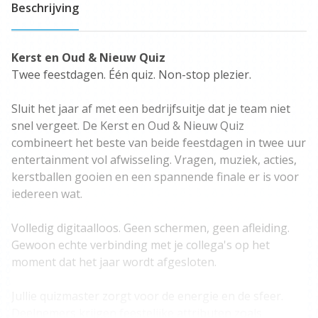
Beschrijving
Kerst en Oud & Nieuw Quiz
Twee feestdagen. Één quiz. Non-stop plezier.
Sluit het jaar af met een bedrijfsuitje dat je team niet
snel vergeet. De Kerst en Oud & Nieuw Quiz
combineert het beste van beide feestdagen in twee uur
entertainment vol afwisseling. Vragen, muziek, acties,
kerstballen gooien en een spannende finale er is voor
iedereen wat.
Volledig digitaalloos. Geen schermen, geen afleiding.
Gewoon echte verbinding met je collega's op het
moment dat het jaar wordt afgesloten.
Jullie quizmaster zorgt voor de energie en de sfeer.
Deelnemers krijgen feestelijke attributen zoals