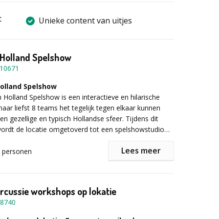
t
Unieke content van uitjes
 Holland Spelshow
10671
Holland Spelshow
 Holland Spelshow is een interactieve en hilarische
maar liefst 8 teams het tegelijk tegen elkaar kunnen
n gezellige en typisch Hollandse sfeer. Tijdens dit
 wordt de locatie omgetoverd tot een spelshowstudio
humor, kennisvragen en teamwork.
Lees meer
personen
 de spelshow
st nemen alle teams plaats achter één van de acht
tart de show met een enthousiaste spelshow-host.
cussie workshops op lokatie
chillende rondes beantwoorden teams vragen over
8740
muziek, bekende Nederlanders en typisch Hollandse
 Met drukknoppen, geluidsfragmenten en interactieve