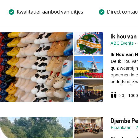
Kwalitatief aanbod van uitjes
Direct contac
Ik hou van
ABC Events
-
Ik Hou van 
De Ik Hou van
quiz waarbij 
opnemen in ee
bedrijfsuitje
vol muziek, 
20 - 1000
Zo verloopt
Na de ontvang
quizdesk en s
Djembe Per
Tijdens vers
Hiparikaan
-
2
Nederlandse 
onderwerpen.