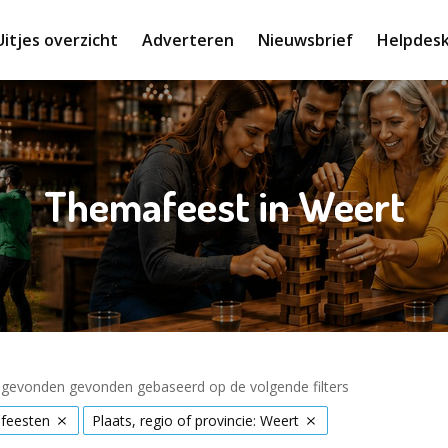
Uitjes overzicht
Adverteren
Nieuwsbrief
Helpdes
Themafeest in Weert
s gevonden gevonden gebaseerd op de volgende filters
feesten
Plaats, regio of provincie: Weert