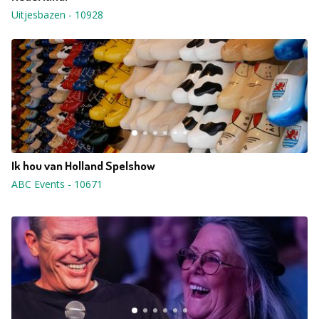
Uitjesbazen
-
10928
Ik hou van Holland Spelshow
ABC Events
-
10671