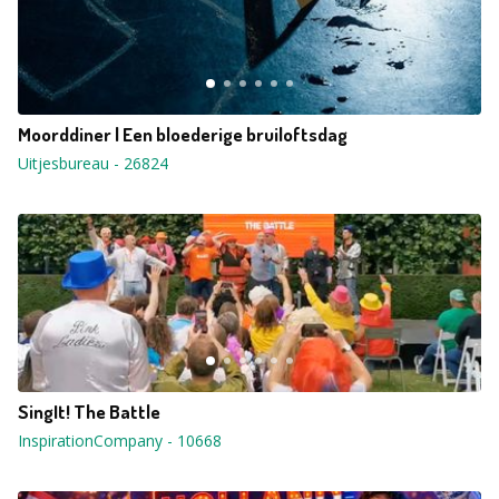
Moorddiner | Een bloederige bruiloftsdag
Uitjesbureau
-
26824
SingIt! The Battle
InspirationCompany
-
10668