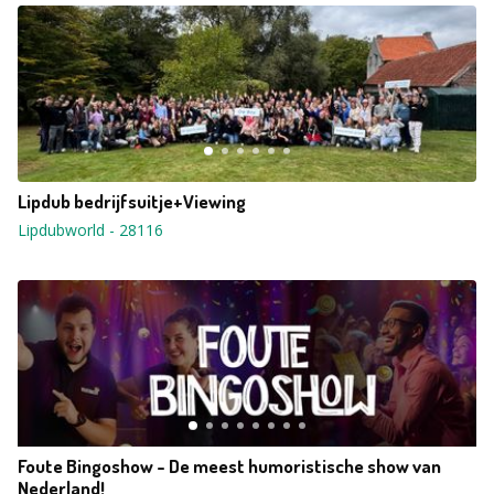
Lipdub bedrijfsuitje+Viewing
Lipdubworld
-
28116
Foute Bingoshow - De meest humoristische show van
Nederland!