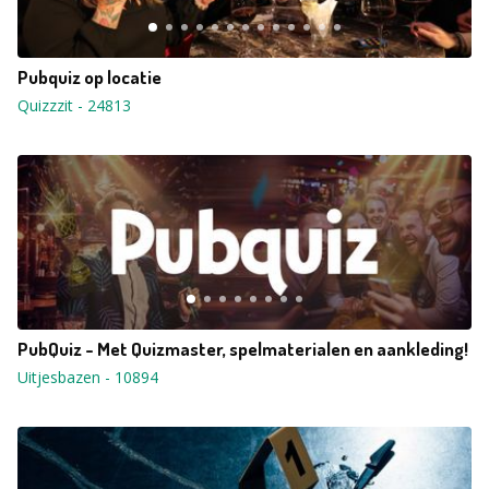
Pubquiz op locatie
Quizzzit
-
24813
PubQuiz - Met Quizmaster, spelmaterialen en aankleding!
Uitjesbazen
-
10894