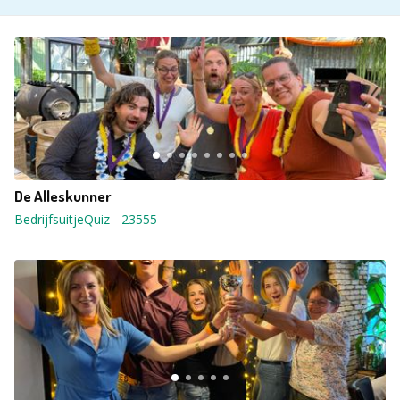
De Alleskunner
BedrijfsuitjeQuiz
-
23555