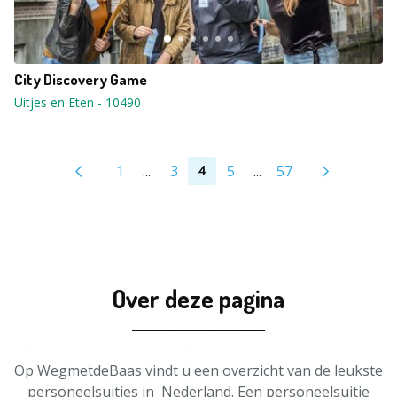
City Discovery Game
Uitjes en Eten
-
10490
1
...
3
5
...
57
4
Over deze pagina
Op WegmetdeBaas vindt u een overzicht van de leukste
personeelsuitjes in Nederland. Een personeelsuitje