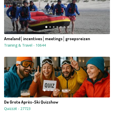
Ameland│incentives│meetings│groepsreizen
Training & Travel
-
10644
De Grote Après-Ski Quizshow
Quizzzit
-
27723