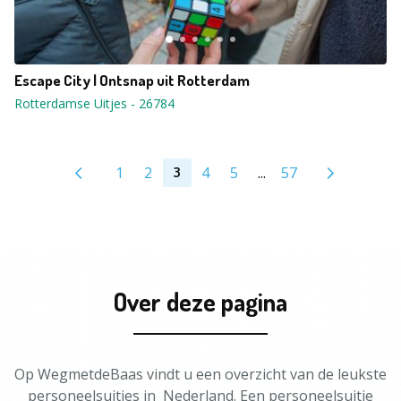
Escape City | Ontsnap uit Rotterdam
Rotterdamse Uitjes
-
26784
1
2
4
5
...
57
3
Over deze pagina
Op WegmetdeBaas vindt u een overzicht van de leukste
personeelsuitjes in Nederland. Een personeelsuitje