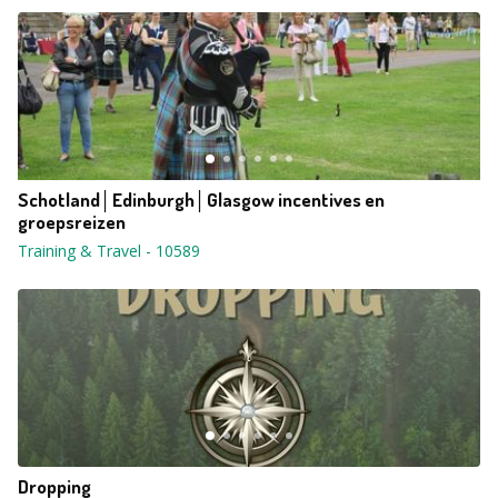
Schotland│Edinburgh│Glasgow incentives en
groepsreizen
Training & Travel
-
10589
Dropping