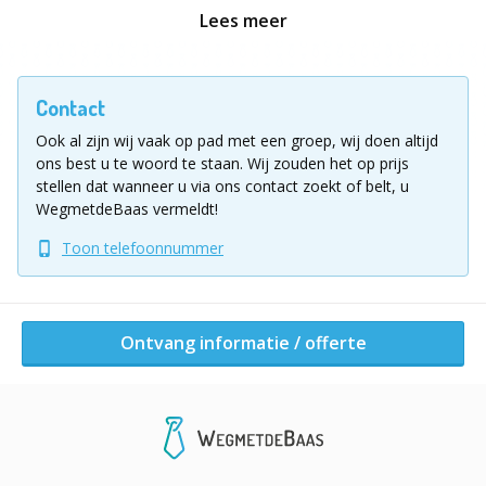
Lees meer
Ligging uitje
Contact
De workshop Action painting kan op elke gewenste
Ook al zijn wij vaak op pad met een groep, wij doen altijd
locatie in Nederland worden gegeven. Eventuele
ons best u te woord te staan.
Wij zouden het op prijs
consumpties zijn niet inbegrepen in de prijs van de
stellen dat wanneer u via ons contact zoekt of belt, u
workshop, maar dit kunnen we indien gewenst ook
WegmetdeBaas vermeldt!
voor je regelen. Voor meer informatie en/of eventuele
vragen kun je contact opnemen via het
Toon telefoonnummer
aanvraagforumier of bellen met 085 485 2490.
Ontvang informatie / offerte
Ontvang informatie / offerte
Andere activiteiten van dit bedrijf