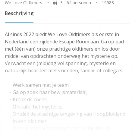
We Love Oldtimers
3 - 64 personen
19583
Beschrijving
Al sinds 2022 biedt We Love Oldtimers als eerste in
Nederland een rijdende Escape Room aan. Ga op pad
met (één van) onze prachtige oldtimers en los door
middel van opdrachten onderweg het mysterie op.
Verwacht een (mid)dag vol spanning, mysterie en
natuurlijk hilariteit met vrienden, familie of collega's.
Werk samen met je team;
Ga op zoek naar bewijsmateriaal;
Kraak de codes;
Ontrafel het mysterie;
Ontdek de prachtige omgeving van Hoogblokland
in een oldtimer;
Onze Escape Vroom gaat niet op tijd. Houd