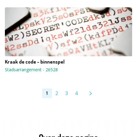
Kraak de code - binnenspel
Stadsarrangement
-
26528
2
3
4
1