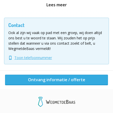
Pubquiz geheel op maat te organiseren in de stad naar
Lees meer
uw keuze, de gehele avond wordt onweerstaanbaar
aan elkaar gepraat door onze enthousiaste
quizmaster!
Contact
Ook al zijn wij vaak op pad met een groep, wij doen altijd
Er wordt gebruikt gemaakt van verschillende
ons best u te woord te staan.
Wij zouden het op prijs
muziekfragmenten en met het spelonderdeel ‘Hints’
stellen dat wanneer u via ons contact zoekt of belt, u
waarin u alleen uw antwoorden aan elkaar in
WegmetdeBaas vermeldt!
lichaamstaal mag uitbeelden, is de lach tijdens deze
Toon telefoonnummer
quiz verzekerd! Dit wilt u beslist niet missen.
Onze quizmaster staat al te trappelen om dit gezellige,
interactieve spelprogramma voor u in goede banen te
Ontvang informatie / offerte
leiden. Deze Pubquiz is niet alleen de leukste manier
om de door u gekozen stad te herontdekken, maar ook
de lekkerste!