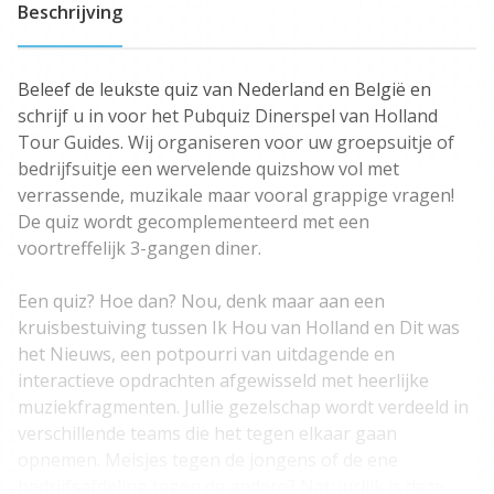
Beschrijving
Beleef de leukste quiz van Nederland en België en
schrijf u in voor het Pubquiz Dinerspel van Holland
Tour Guides. Wij organiseren voor uw groepsuitje of
bedrijfsuitje een wervelende quizshow vol met
verrassende, muzikale maar vooral grappige vragen!
De quiz wordt gecomplementeerd met een
voortreffelijk 3-gangen diner.
Een quiz? Hoe dan? Nou, denk maar aan een
kruisbestuiving tussen Ik Hou van Holland en Dit was
het Nieuws, een potpourri van uitdagende en
interactieve opdrachten afgewisseld met heerlijke
muziekfragmenten. Jullie gezelschap wordt verdeeld in
verschillende teams die het tegen elkaar gaan
opnemen. Meisjes tegen de jongens of de ene
bedrijfsafdeling tegen de andere? Natuurlijk is deze