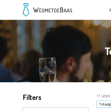
T
Filters
11 uitje
Totaal