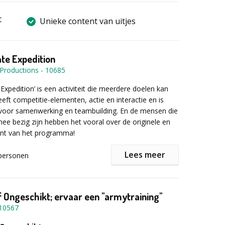
t
Unieke content van uitjes
te Expedition
 Productions
-
10685
Expedition’ is een activiteit die meerdere doelen kan
eeft competitie-elementen, actie en interactie en is
voor samenwerking en teambuilding. En de mensen die
mee bezig zijn hebben het vooral over de originele en
ant van het programma!
Lees meer
personen
 uitdagingen aan
 via een leuke activiteit (of in overleg) opgesplitst in
einere groepen van ongeveer 8 tot 10 personen.
f Ongeschikt; ervaar een "armytraining"
rplaatst u zich met uw team van plek naar plek en elke
10567
ar weer een nieuwe, toffe challenge voor uw groep zelf
n een andere groep van uw gezelschap, te wachten.