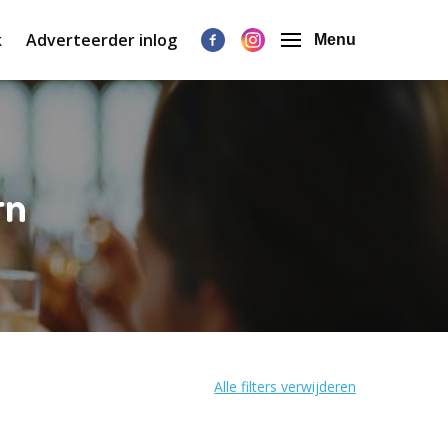
k
Adverteerder inlog
Menu
rn
Alle filters verwijderen