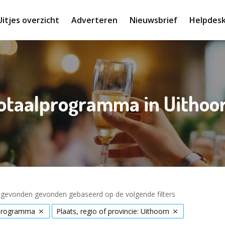
Uitjes overzicht
Adverteren
Nieuwsbrief
Helpdes
otaalprogramma in Uithoo
s gevonden gevonden gebaseerd op de volgende filters
programma
Plaats, regio of provincie: Uithoorn