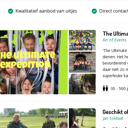
Kwalitatief aanbod van uitjes
Direct contac
The Ultima
Art of Events
‘The Ultimate 
dienen. Het h
bevorderend 
daar niet zo 
superleuke k
30 - 500
Ga samen de
Uw groep wordt
een aantal kl
Geschikt o
Vervolgens ve
Jan Soldaat
-
keer staat da
óf juist tege