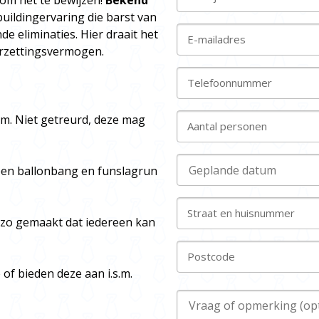
 om het te bewijzen!
Bekend
ildingervaring die barst van
e eliminaties. Hier draait het
E-mailadres
oorzettingsvermogen.
Telefoonnummer
am. Niet getreurd, deze mag
Aantal personen
een ballonbang en funslagrun
Straat en huisnummer
 zo gemaakt dat iedereen kan
Postcode
 of bieden deze aan i.s.m.