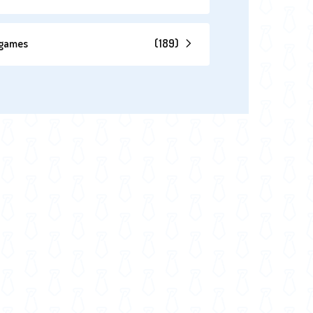
hgames
(
189
)