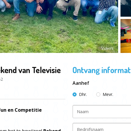
Video's
kend van Televisie
Ontvang informati
62
Aanhef
Dhr.
Mevr.
 Fun en Competitie
Naam
Bedrijfsnaam