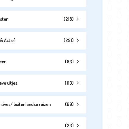
esten
(
218
)
& Actief
(
291
)
eer
(
83
)
eve uitjes
(
113
)
ntives/ buitenlandse reizen
(
69
)
(
23
)