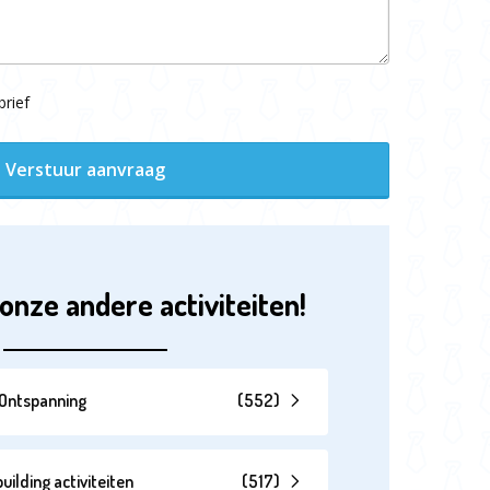
rief
Verstuur aanvraag
onze andere activiteiten!
& Ontspanning
(
552
)
lding activiteiten
(
517
)