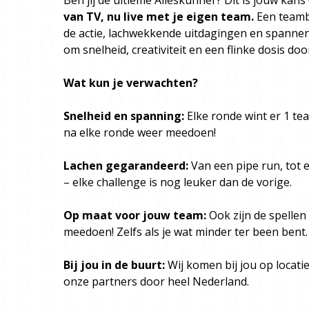
Ben jij de ultieme Alleskunner? Dit is jouw kans
van TV, nu live met je eigen team.
Een teambu
de actie, lachwekkende uitdagingen en spannend
om snelheid, creativiteit en een flinke dosis d
Wat kun je verwachten?
Snelheid en spanning:
Elke ronde wint er 1 te
na elke ronde weer meedoen!
Lachen gegarandeerd:
Van een pipe run, tot 
– elke challenge is nog leuker dan de vorige.
Op maat voor jouw team:
Ook zijn de spellen
meedoen! Zelfs als je wat minder ter been bent.
Bij jou in de buurt:
Wij komen bij jou op locatie
onze partners door heel Nederland.