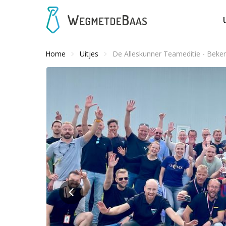
Home
Uitjes
De Alleskunner Teameditie - Beken