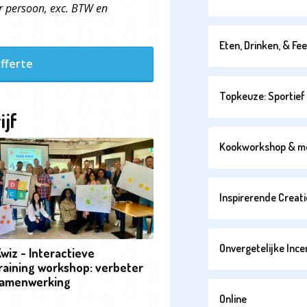
r persoon, exc. BTW en
Eten, Drinken, & Fe
fferte
Topkeuze: Sportief 
ijf
Kookworkshop & m
Inspirerende Creati
Onvergetelijke Ince
wiz - Interactieve
raining workshop: verbeter
 samenwerking
Online