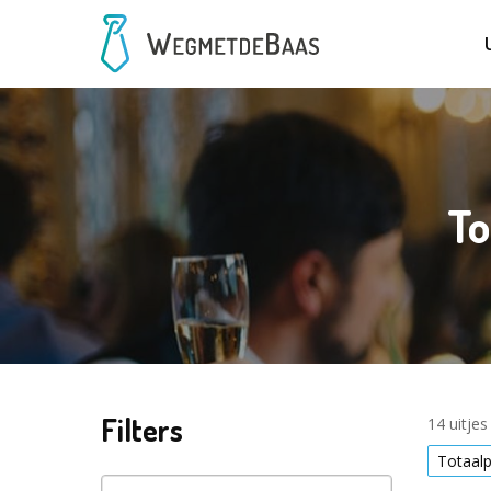
To
Filters
14 uitje
Totaal