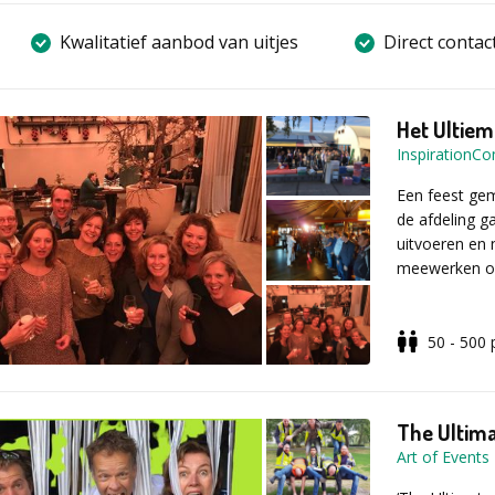
Kwalitatief aanbod van uitjes
Direct contac
Het Ultiem
InspirationC
Een feest gem
de afdeling g
uitvoeren en 
meewerken om
50 - 500
Er is ontzett
hoort natuurl
goede bedieni
wordt gehoude
The Ultima
kunnen mensen
Art of Events
aantal worksh
aan de avond.