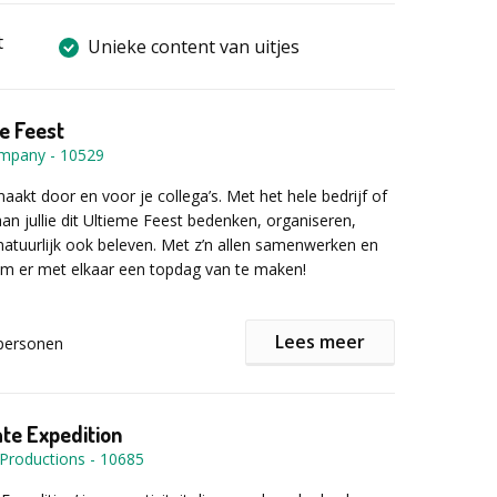
t
Unieke content van uitjes
e Feest
ompany
-
10529
aakt door en voor je collega’s. Met het hele bedrijf of
aan jullie dit Ultieme Feest bedenken, organiseren,
natuurlijk ook beleven. Met z’n allen samenwerken en
 er met elkaar een topdag van te maken!
Lees meer
personen
end veel te doen op deze feestdag. Bij een goed feest
ijk lekker eten, muziek, ontspanning, amusement en
ng. Ook is het belangrijk dat de ruimte waar het feest
n een mooie en feestelijke uitstraling heeft. Daarom
te Expedition
, naar gelang de groepsgrootte, kiezen uit een
 Productions
-
10685
ops om hen op weg te helpen een bijdrage te leveren
 Elke workshop staat onder leiding van een