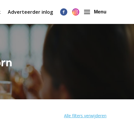
k
Adverteerder inlog
Menu
orn
Alle filters verwijderen