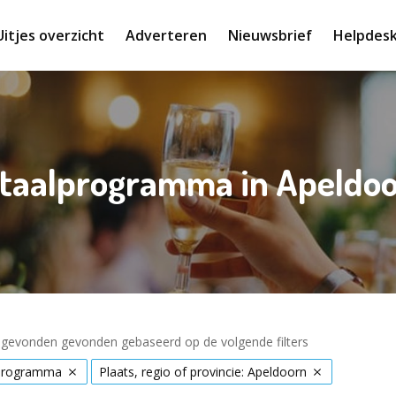
Uitjes overzicht
Adverteren
Nieuwsbrief
Helpdes
taalprogramma in Apeldo
s gevonden gevonden gebaseerd op de volgende filters
programma
Plaats, regio of provincie: Apeldoorn