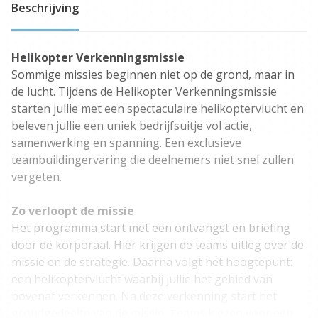
Beschrijving
Helikopter Verkenningsmissie
Sommige missies beginnen niet op de grond, maar in
de lucht. Tijdens de Helikopter Verkenningsmissie
starten jullie met een spectaculaire helikoptervlucht en
beleven jullie een uniek bedrijfsuitje vol actie,
samenwerking en spanning. Een exclusieve
teambuildingervaring die deelnemers niet snel zullen
vergeten.
Zo verloopt de missie
Het programma start met een ontvangst en briefing
door de korporaal. Hier krijgen de teams uitleg over de
missie en de strategie. Daarna volgt het hoogtepunt:
een helikoptervlucht waarbij jullie het gebied van
bovenaf verkennen. Na deze verkenning start het
grondgedeelte van de missie. Teams kiezen voor een