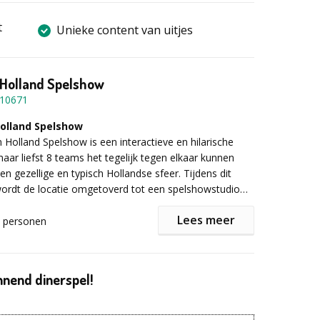
t
Unieke content van uitjes
 Holland Spelshow
10671
Holland Spelshow
 Holland Spelshow is een interactieve en hilarische
maar liefst 8 teams het tegelijk tegen elkaar kunnen
n gezellige en typisch Hollandse sfeer. Tijdens dit
 wordt de locatie omgetoverd tot een spelshowstudio
humor, kennisvragen en teamwork.
Lees meer
personen
 de spelshow
st nemen alle teams plaats achter één van de acht
tart de show met een enthousiaste spelshow-host.
nnend dinerspel!
chillende rondes beantwoorden teams vragen over
muziek, bekende Nederlanders en typisch Hollandse
 Met drukknoppen, geluidsfragmenten en interactieve