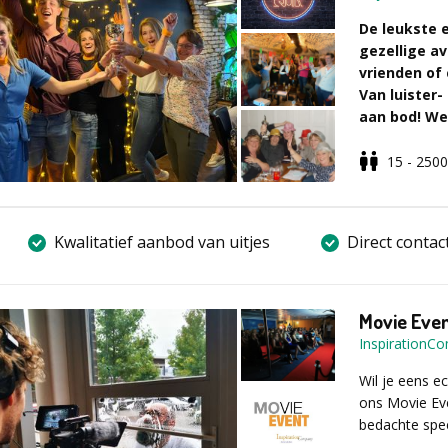
Vul voor mee
natuurlijk wee
aanvraagfor
De leukste 
drie antwoord
gezellige a
vrienden of 
Van luister-
aan bod! We
PubQuiz wi
15 - 2500
Wat is de P
- Kennis, muz
- Alles wordt
Kwalitatief aanbod van uitjes
Direct contac
quizmaster va
- PubQuiz tr
Omschrijvi
Movie Eve
Jullie worden
InspirationC
teams gaan ju
muziek, film,
Wil je eens e
uitdagende en 
ons Movie Eve
de hele avond
bedachte spee
het geheugen 