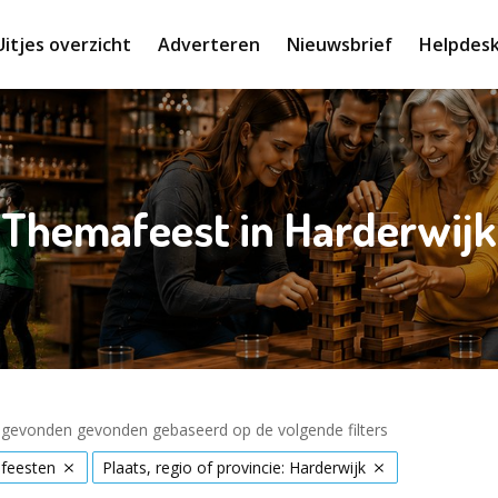
Uitjes overzicht
Adverteren
Nieuwsbrief
Helpdes
Themafeest in Harderwijk
s gevonden gevonden gebaseerd op de volgende filters
feesten
Plaats, regio of provincie: Harderwijk