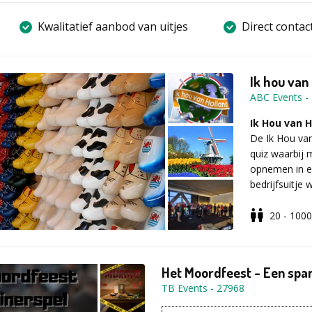
Kwalitatief aanbod van uitjes
Direct contac
Ik hou van
ABC Events
-
Ik Hou van 
De Ik Hou van
quiz waarbij 
opnemen in ee
bedrijfsuitje
vol muziek, 
20 - 1000
Zo verloopt
Na de ontvang
quizdesk en s
Het Moordfeest - Een spa
Tijdens vers
TB Events
-
27968
Nederlandse 
onderwerpen.