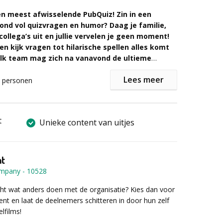
r informatie of een vrijblijvende offerte het
r veilig)! Maar ben niet te haastig. Als je één van de
mulier in!
en meest afwisselende PubQuiz! Zin in een
en fout hebt, kun je namelijk al niet meer winnen…
vond vol quizvragen en humor? Daag je familie,
collega’s uit en jullie vervelen je geen moment!
 en kijk vragen tot hilarische spellen alles komt
lk team mag zich na vanavond de ultieme
nnaar noemen?
Lees meer
personen
ubQuiz?
iek, doe- denkspellen afgewisseld met teamspellen
 in goede banen geleid door de enthousiaste
t
Unieke content van uitjes
n Uitjes en Eten
ofee voor het winnende team
ng programma
nt
 ontvangen door de quizmaster van Uitjes en Eten. In
ompany
-
10528
llie de strijd met elkaar, dit gebeurt aan de hand van
 reclame, luister en kijkvragen met daarnaast
cht wat anders doen met de organisatie? Kies dan voor
hilarische spellen. Door de afwisseling zullen jullie niet
nt en laat de deelnemers schitteren in door hun zelf
 aan tafel zitten met jullie team. Tijdens de quiz wordt
lfilms!
getest en staat voornamelijk samenwerking en plezier