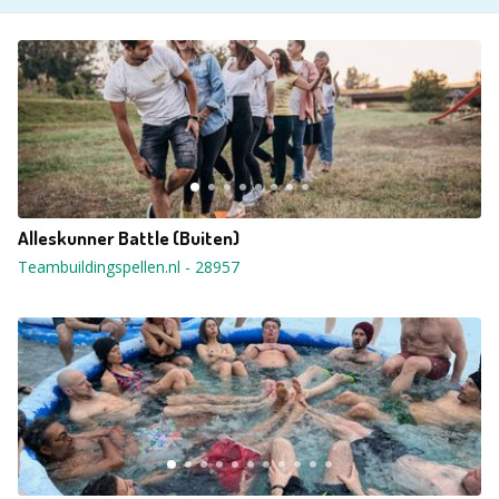
Alleskunner Battle (Buiten)
Teambuildingspellen.nl
-
28957