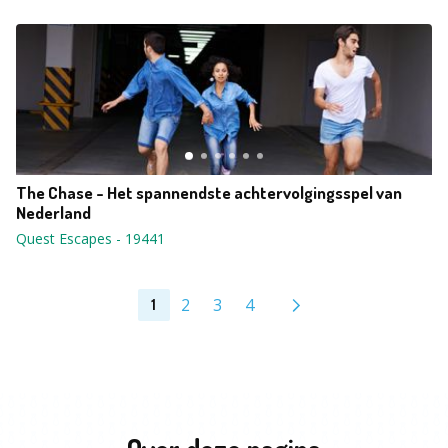
The Chase - Het spannendste achtervolgingsspel van
Nederland
Quest Escapes
-
19441
2
3
4
1