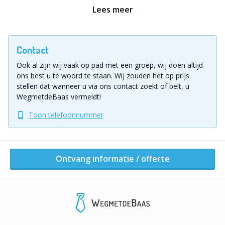
achtervolgers live GPS-updates om de jacht te
Lees meer
openen.
Maar let op: je mag niet twee keer dezelfde route
Contact
nemen, niet langer dan 10 minuten hetzelfde
vervoermiddel gebruiken, je mag geen gebouwen in
Ook al zijn wij vaak op pad met een groep, wij doen altijd
én je moet binnen het stadscentrum blijven.
ons best u te woord te staan.
Wij zouden het op prijs
stellen dat wanneer u via ons contact zoekt of belt, u
Strategie, snelheid en samenwerking zijn cruciaal. Wie
WegmetdeBaas vermeldt!
weet zijn jullie de ongrijpbare winnaars!
Toon telefoonnummer
Hoe verloopt een potje Wanted?
Jullie worden ontvangen met een welkomstdrankje,
waarna de spelregels duidelijk worden uitgelegd.
Ontvang informatie / offerte
Zodra de teams zijn samengesteld, is het tijd om te
verdwijnen — letterlijk.
De achtervolgers krijgen live toegang tot de locatie
van het andere team en zetten de achtervolging in.
Door slimme hints, scherpe analyse en