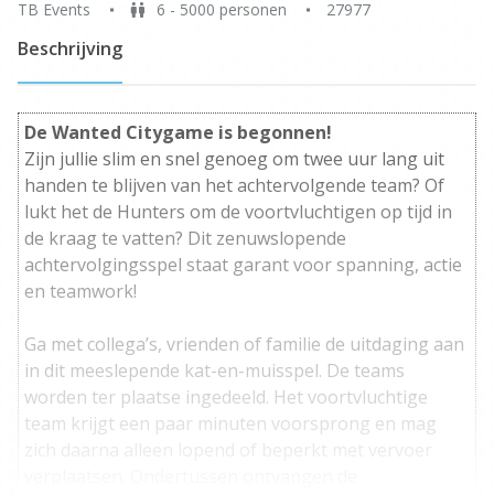
TB Events
6 - 5000 personen
27977
Beschrijving
De Wanted Citygame is begonnen!
Zijn jullie slim en snel genoeg om twee uur lang uit
handen te blijven van het achtervolgende team? Of
lukt het de Hunters om de voortvluchtigen op tijd in
de kraag te vatten? Dit zenuwslopende
achtervolgingsspel staat garant voor spanning, actie
en teamwork!
Ga met collega’s, vrienden of familie de uitdaging aan
in dit meeslepende kat-en-muisspel. De teams
worden ter plaatse ingedeeld. Het voortvluchtige
team krijgt een paar minuten voorsprong en mag
zich daarna alleen lopend of beperkt met vervoer
verplaatsen. Ondertussen ontvangen de