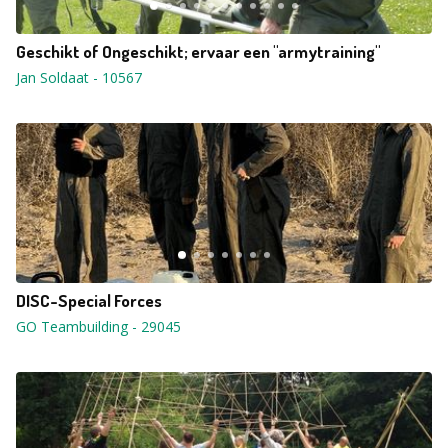
Geschikt of Ongeschikt; ervaar een "armytraining"
Jan Soldaat
-
10567
DISC-Special Forces
GO Teambuilding
-
29045