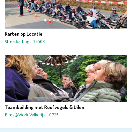
Karten op Locatie
Streetkarting
-
19503
Teambuilding met Roofvogels & Uilen
Birds@Work Valkerij
-
10725