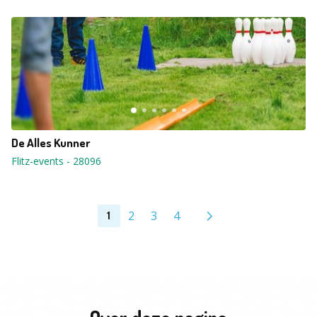
De Alles Kunner
Flitz-events
-
28096
2
3
4
1