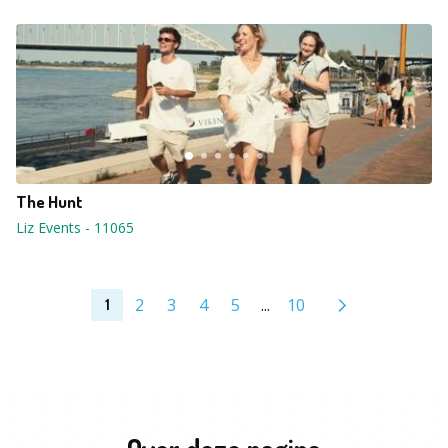
The Hunt
Liz Events
-
11065
2
3
4
5
...
10
1