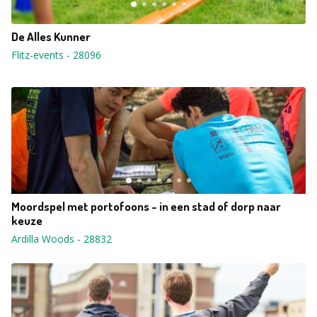
De Alles Kunner
Flitz-events
-
28096
Moordspel met portofoons - in een stad of dorp naar
keuze
Ardilla Woods
-
28832