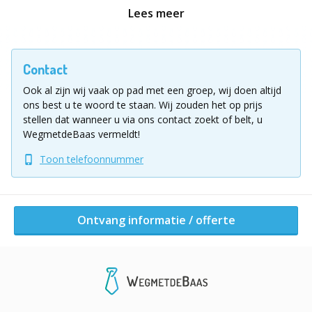
Lees meer
De perfecte filmworkshop voor alle gelegenheden,
inclusief blijvend eindresultaat: jullie eigen videoclip!
Contact
Vul voor meer informatie of een vrijblijvende
Ook al zijn wij vaak op pad met een groep, wij doen altijd
offerte het aanvraagformulier in!
ons best u te woord te staan.
Wij zouden het op prijs
stellen dat wanneer u via ons contact zoekt of belt, u
Ligging uitje
WegmetdeBaas vermeldt!
Al onze workshops zijn 100 procent mobiel. Dat
betekent dat wij onze workshops op elke locatie in
Toon telefoonnummer
Nederland en België kunnen verzorgen. Laat het
gerust weten indien je hulp kan gebruiken bij het
vinden van een geschikte locatie.
Ontvang informatie / offerte
Ontvang informatie / offerte
Andere activiteiten van dit bedrijf