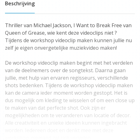
Beschrijving
Thriller van Michael Jackson, I Want to Break Free van
Queen of Grease, wie kent deze videoclips niet ?
Tijdens de workshop videoclip maken kunnen jullie nu
zelf je eigen onvergetelijke muziekvideo maken!
De workshop videoclip maken begint met het verdelen
van de deelnemers over de songtekst. Daarna gaan
jullie, met hulp van ervaren regisseurs, verschillende
shots bedenken. Tijdens de workshop videoclip maken
kan de camera ieder moment worden gestopt. Het is
dus mogelijk om kleding te wisselen of om een close up
te maken van dat perfecte shot. Ook zijn er
mogelijkheden om te veranderen van locatie of decor.
Alle creativiteit en unieke ideeën kunnen ingebracht
worden. Iedereen doet en denkt mee met deze
workshop; niemand zal zich vervelen.