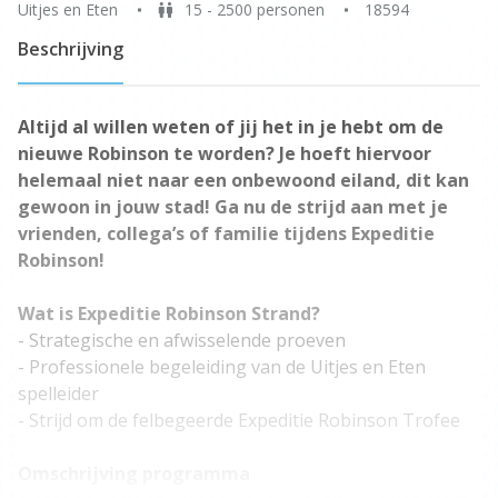
Uitjes en Eten
15 - 2500 personen
18594
Beschrijving
Altijd al willen weten of jij het in je hebt om de
nieuwe Robinson te worden? Je hoeft hiervoor
helemaal niet naar een onbewoond eiland, dit kan
gewoon in jouw stad! Ga nu de strijd aan met je
vrienden, collega’s of familie tijdens Expeditie
Robinson!
Wat is Expeditie Robinson Strand?
- Strategische en afwisselende proeven
- Professionele begeleiding van de Uitjes en Eten
spelleider
- Strijd om de felbegeerde Expeditie Robinson Trofee
Omschrijving programma