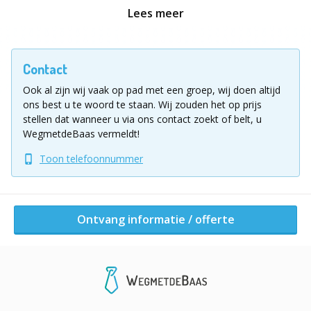
Lees meer
Wat staat je te wachten tijdens de Highland
games?
Voor we de oermens in je loslaten, krijgen jij en je team
Contact
een uitgebreide speluitleg en weet je wat jullie te
Ook al zijn wij vaak op pad met een groep, wij doen altijd
wachten staat. Dan vormen we teams en barst de strijd
ons best u te woord te staan.
Wij zouden het op prijs
los!
stellen dat wanneer u via ons contact zoekt of belt, u
WegmetdeBaas vermeldt!
Het toernooi bestaat uit verschillende krachtmetingen:
Toon telefoonnummer
jutezak werpen, voorhamerslingeren, touwtrekken,
boomstam werpen, kogelstoten, zagen, een
bielzenrace en kopspijkersspel. Onder luid gejuich (en
heel veel gelach) van je medestrijders leggen jullie de
Ontvang informatie / offerte
beproevingen af. Aan het eind van het toernooi
verzamelen jullie je bij het beginpunt en krijg je te
horen welk team de onbetwiste winnaar is.
Voor meer informatie of een vrijblijvende offerte kunt