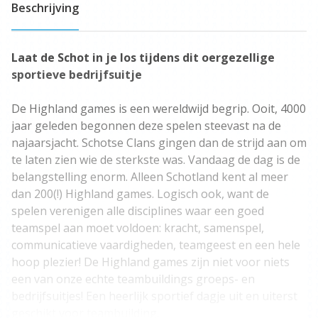
Beschrijving
Laat de Schot in je los tijdens dit oergezellige
sportieve bedrijfsuitje
De Highland games is een wereldwijd begrip. Ooit, 4000
jaar geleden begonnen deze spelen steevast na de
najaarsjacht. Schotse Clans gingen dan de strijd aan om
te laten zien wie de sterkste was. Vandaag de dag is de
belangstelling enorm. Alleen Schotland kent al meer
dan 200(!) Highland games. Logisch ook, want de
spelen verenigen alle disciplines waar een goed
teamspel aan moet voldoen: kracht, samenspel,
communicatieve vaardigheden, teamgeest en een hele
hoop plezier! De Highland games zijn niet voor niets
een van onze echte teambuildings groeps- en
bedrijfsuitjes! Een heerlijk sportief dagje uit en uiterst
geschikt voor teambuilding.