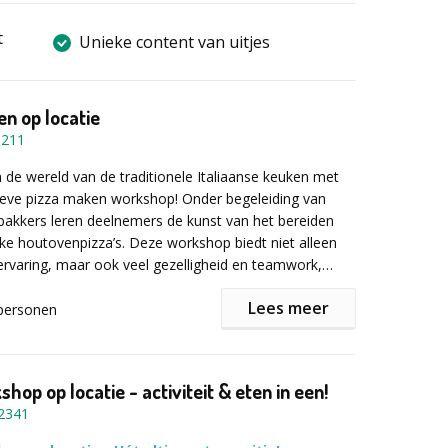
t
Unieke content van uitjes
n op locatie
6211
n de wereld van de traditionele Italiaanse keuken met
ieve pizza maken workshop! Onder begeleiding van
bakkers leren deelnemers de kunst van het bereiden
ke houtovenpizza’s. Deze workshop biedt niet alleen
 ervaring, maar ook veel gezelligheid en teamwork,
bedrijfsuitjes, feestjes of speciale evenementen.
Lees meer
personen
egint met een korte introductie over de
s van pizza maken, van het kiezen van ingrediënten tot
n van de houtgestookte oven. Daarna gaan
hop op locatie - activiteit & eten in een!
lf aan de slag: ze leren hoe ze de pizzabodem
2341
en beleggen met verse ingrediënten, zoals geraspte
i, oregano en basilicum.