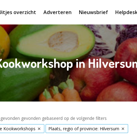
Uitjes overzicht
Adverteren
Nieuwsbrief
Helpdes
Kookworkshop in Hilversu
s gevonden gevonden gebaseerd op de volgende filters
jke Kookworkshops
Plaats, regio of provincie: Hilversum