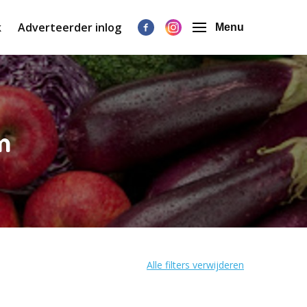
k
Adverteerder inlog
Menu
m
Alle filters verwijderen