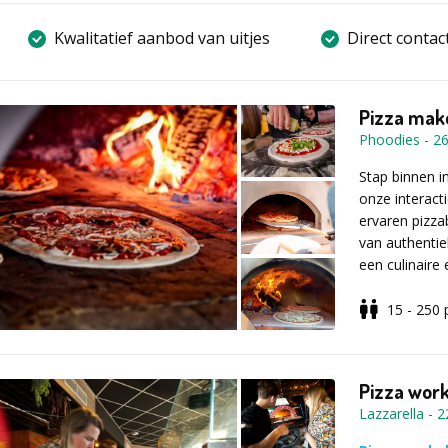
Kwalitatief aanbod van uitjes
Direct contac
Pizza make
Phoodies
-
2
Stap binnen i
onze interact
ervaren pizza
van authentie
een culinaire
perfect voor 
15 - 250
De workshop b
basisprincipe
het beheerse
Pizza works
deelnemers ze
Lazzarella
-
2
voorbereiden 
kaas, peperon