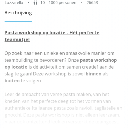
Lazzarella
10 - 1000 personen
26653
Beschrijving
Pasta workshop op locatie - Hét perfecte
teamuitje!
Op zoek naar een unieke en smaakvolle manier om
teambuilding te bevorderen? Onze
pasta workshop
op locatie
is dé activiteit om samen creatief aan de
slag te gaan! Deze workshop is zowel
binnen
als
buiten
te volgen.
Leer de ambacht van verse pasta maken, van het
kneden van het perfecte deeg tot het vormen van
authentieke Italiaanse pasta zoals ravioli, tagliatelle en
gnocchi. Deze pasta workshop is niet alleen leerzaam,
maar ook ontzettend leuk en versterkt de teamgeest.