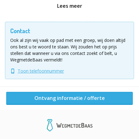
Laat je team de passie voor de Italiaanse keuken delen
Lees meer
en geniet samen van een smakelijke ervaring!
Met onze uitgebreide workshop boek je een
complete
Contact
teamdag
: eten, drinken en activiteiten, allemaal op
jouw locatie!
Ook al zijn wij vaak op pad met een groep, wij doen altijd
ons best u te woord te staan.
Wij zouden het op prijs
WORD ITALIAANSE PASTA CHEF VOOR EEN DAG
stellen dat wanneer u via ons contact zoekt of belt, u
We bieden diverse opties waarbij je samen met je
WegmetdeBaas vermeldt!
collega’s aan de slag kunt. De workshop is altijd
Toon telefoonnummer
bedoeld voor teambuilding, plezier, en het delen van
onze passie voor de Italiaanse keuken.
Daarnaast kunnen we de workshop uitbreiden met
Ontvang informatie / offerte
drank, antipasti en een heerlijk dessert. Zo maak je er
een volledige teamdag met een feestelijk tintje van!
Diverse mogelijkheden: