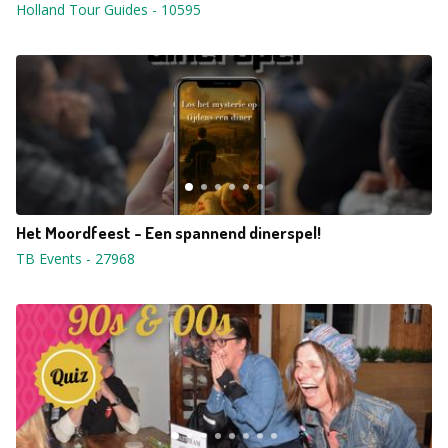
Holland Tour Guides
-
10595
Het Moordfeest - Een spannend dinerspel!
TB Events
-
27968