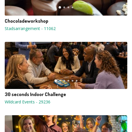
Chocoladeworkshop
Stadsarrangement
-
11062
30 seconds Indoor Challenge
Wildcard Events
-
29236