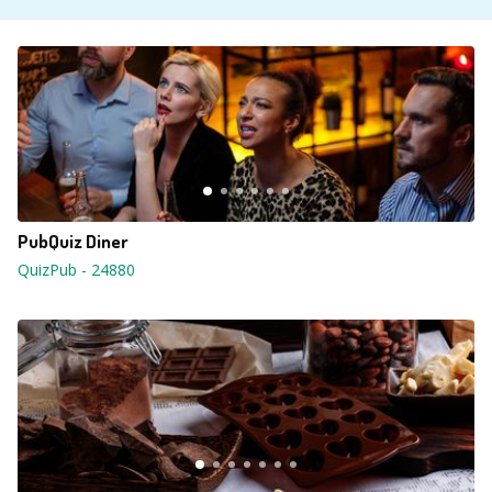
PubQuiz Diner
QuizPub
-
24880