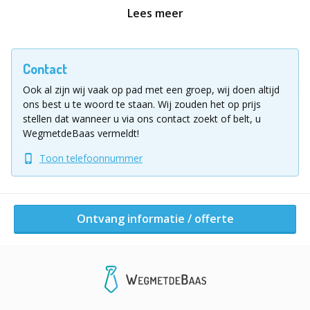
Lees meer
Diner
Ter afsluiting geniet u samen van een heerlijk
driegangen diner in het centrum van de stad. Hierbij
Contact
heeft u per gang de keuze uit meerdere gerechten.
Ook al zijn wij vaak op pad met een groep, wij doen altijd
ons best u te woord te staan.
Wij zouden het op prijs
Groepsgrootte
stellen dat wanneer u via ons contact zoekt of belt, u
10 - 60 personen (meer personen in overleg mogelijk)
WegmetdeBaas vermeldt!
Toon telefoonnummer
Prijsindicatie:
vanaf € 81,- excl btw.
Vul voor meer informatie of een vrijblijvende offerte
het aanvraagformulier in! Graag aangeven in het
Ontvang informatie / offerte
aanvraagformulier om
welke stad
het gaat, zodat wij
direct de juiste informatie kunnen sturen.
Ligging uitje
Dit arrangement is mogelijk in:
Alkmaar, Almere, Alphen aan den Rijn, Amersfoort,