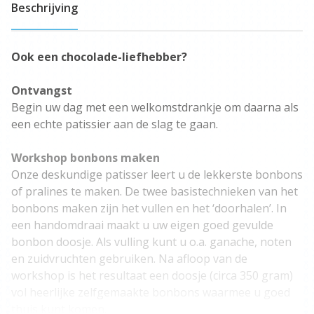
Beschrijving
Ook een chocolade-liefhebber?
Ontvangst
Begin uw dag met een welkomstdrankje om daarna als
een echte patissier aan de slag te gaan.
Workshop bonbons maken
Onze deskundige patisser leert u de lekkerste bonbons
of pralines te maken. De twee basistechnieken van het
bonbons maken zijn het vullen en het ‘doorhalen’. In
een handomdraai maakt u uw eigen goed gevulde
bonbon doosje. Als vulling kunt u o.a. ganache, noten
en zuidvruchten gebruiken. Na afloop van de
workshop is het resultaat een doosje (circa 350 gram)
vol heerlijke zelfgemaakte bonbons waarmee u goed
thuis kunt komen.