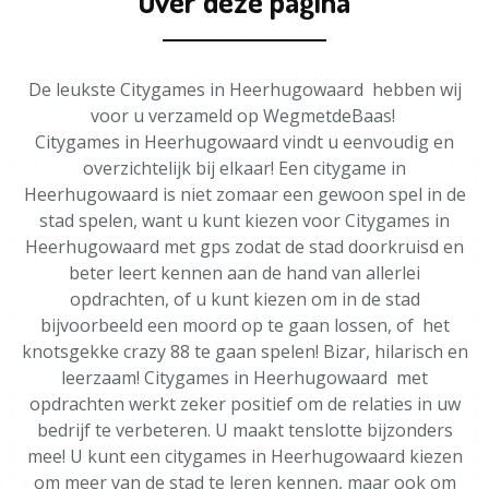
Over deze pagina
De leukste Citygames in Heerhugowaard hebben wij
voor u verzameld op WegmetdeBaas!
Citygames in Heerhugowaard vindt u eenvoudig en
overzichtelijk bij elkaar! Een citygame in
Heerhugowaard is niet zomaar een gewoon spel in de
stad spelen, want u kunt kiezen voor Citygames in
Heerhugowaard met gps zodat de stad doorkruisd en
beter leert kennen aan de hand van allerlei
opdrachten, of u kunt kiezen om in de stad
bijvoorbeeld een moord op te gaan lossen, of het
knotsgekke crazy 88 te gaan spelen! Bizar, hilarisch en
leerzaam! Citygames in Heerhugowaard met
opdrachten werkt zeker positief om de relaties in uw
bedrijf te verbeteren. U maakt tenslotte bijzonders
mee! U kunt een citygames in Heerhugowaard kiezen
om meer van de stad te leren kennen, maar ook om