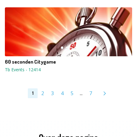
60 seconden Citygame
Tb Events
-
12414
2
3
4
5
...
7
1