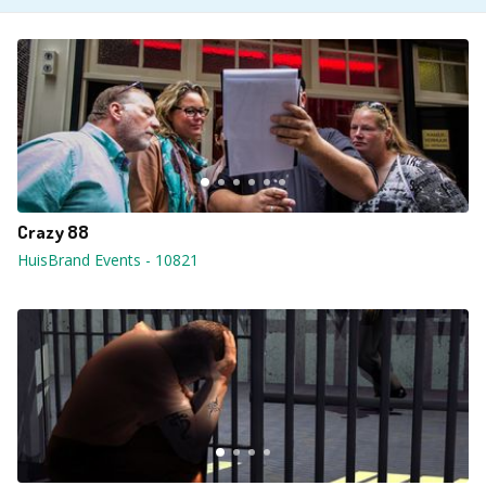
Crazy 88
HuisBrand Events
-
10821