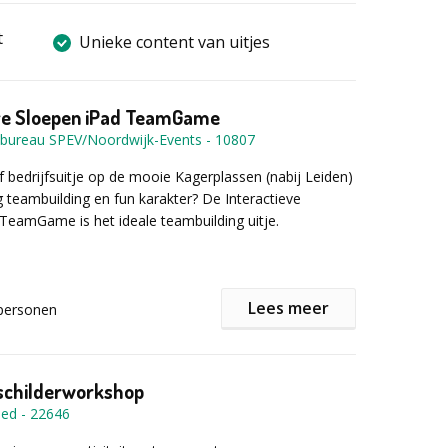
t
Unieke content van uitjes
eve Sloepen iPad TeamGame
bureau SPEV/Noordwijk-Events
-
10807
ef bedrijfsuitje op de mooie Kagerplassen (nabij Leiden)
teambuilding en fun karakter? De Interactieve
TeamGame is het ideale teambuilding uitje.
uitleg gaan de teams per sloep, voorzien van een iPad
Lees meer
personen
et, de strijd aan op het water. Ieder team bepaalt
gen route.
 schilderworkshop
ijke doel van deze Interactieve Sloepen iPad
oed
-
22646
iteraard het scoren van zoveel mogelijk punten. Via