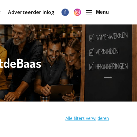
k
Adverteerder inlog
Menu
etdeBaas
Alle filters verwijderen