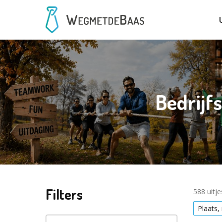
Bedrijf
Filters
588 uitj
Plaats,