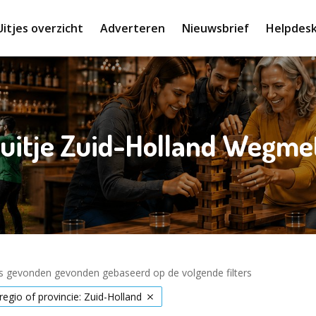
Uitjes overzicht
Adverteren
Nieuwsbrief
Helpdes
suitje Zuid-Holland Wegm
es gevonden gevonden gebaseerd op de volgende filters
 regio of provincie: Zuid-Holland