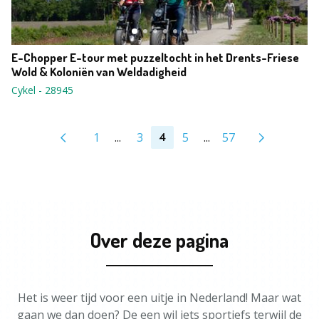
E-Chopper E-tour met puzzeltocht in het Drents-Friese
Wold & Koloniën van Weldadigheid
Cykel
-
28945
1
...
3
5
...
57
4
Over deze pagina
Het is weer tijd voor een uitje in Nederland! Maar wat
gaan we dan doen? De een wil iets sportiefs terwijl de