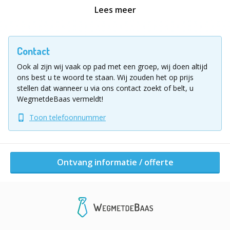
achter hoe je kunt ontsnappen! Denk jij dat het je lukt
Lees meer
binnen de tijd? Een spannend en actieve
teambuildingactiviteit in de stad!
Contact
Wat staat je te wachten tijdens de Secret Escape
Ook al zijn wij vaak op pad met een groep, wij doen altijd
Game:
ons best u te woord te staan.
Wij zouden het op prijs
stellen dat wanneer u via ons contact zoekt of belt, u
Bij het beginpunt krijgen jullie telefonisch een
WegmetdeBaas vermeldt!
uitgebreide uitleg over het spel. Vervolgens worden de
Toon telefoonnummer
teams samengesteld, zodat je weet met wie je de strijd
aangaat.. Dan ga je de stad in met je team om meerdere
locaties te bezoeken. Lukt het jullie om als eerste alle
codes te kraken en aanwijzingen te vinden om te
Ontvang informatie / offerte
ontsnappen?
Aan het einde van het spel keer je terug naar het
ontvangstpunt voor de uitslag van het spel.