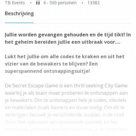
TB Events
4 - 500 personen
13382
Beschrijving
Jullie worden gevangen gehouden en de tijd tikt! In
het geheim bereiden jullie een uitbraak voor….
Lukt het jullie om alle codes te kraken en uit het
vizier van de bewakers te blijven? Een
superspannend ontsnappingsuitje!
De Secret Escape Game is een thrill seeking City Game
waarbij je als team moet proberen te ontsnappen aan
je bewakers. Om te ontsnappen heb je codes, sleutels
en materialen zoals hamers en touw nodig. Om dit te
verkrijgen bezoek je verschillende locaties in de stad.
Door het oplossen van spannende puzzels en het
vinden van geheime aanwijzingen kom je er langzaam