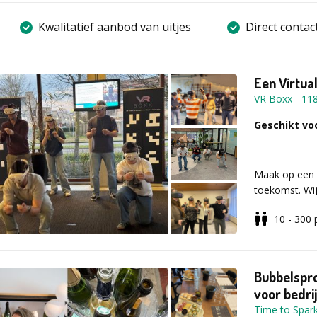
Kwalitatief aanbod van uitjes
Direct contac
Een Virtual
VR Boxx
-
11
Geschikt voo
Maak op een 
toekomst. Wij
waardoor jij 
10 - 300
herinnering c
Deelnemers b
Bubbelspro
echt lijkt dat
voor bedri
lopen over ee
Time to Spark