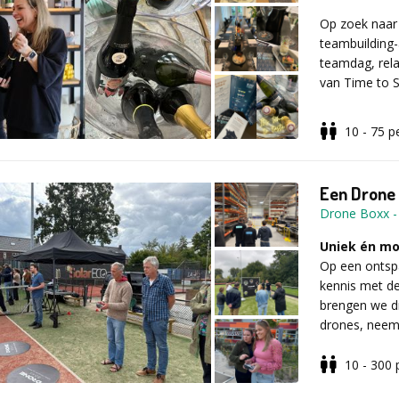
lopen in een
slagen. Daarna
Op zoek naar e
deelnemers, 
teambuilding-a
krijgt over wa
teamdag, rela
Alle ervaringe
van Time to S
verbetering v
glimlach. Erv
10 - 75
p
met een werel
Tijdens deze
bubbly jullie t
geluid!) en p
Een Drone E
Wij ontzorgen
ingewikkelde 
Drone Boxx
opbouwen, ied
waarin je gega
brengen de mo
Uniek én mog
Op een ontsp
In vijf compa
kennis met d
Een aantal 
Franse, char
brengen we dr
wijnen. Je le
drones, neem
professionele
plezier van d
welke hapjes 
10 - 300
Ideaal voor 
wijnomschrijvi
Samen met jou
Geschikt vo