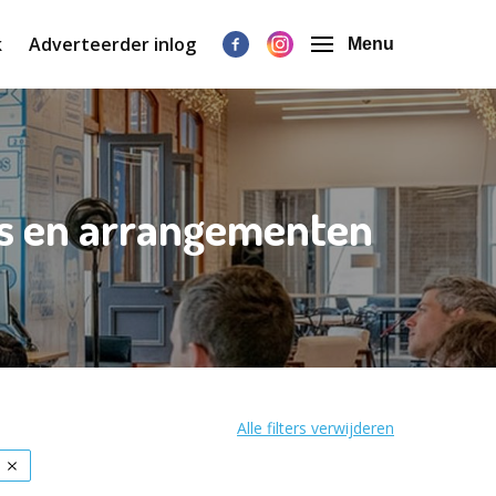
k
Adverteerder inlog
Menu
ks en arrangementen
Alle filters verwijderen