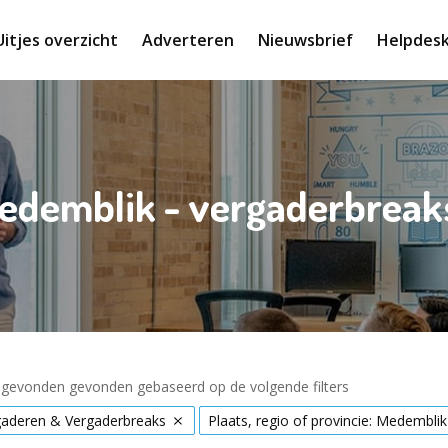
Uitjes overzicht
Adverteren
Nieuwsbrief
Helpdes
Medemblik - vergaderbrea
s gevonden gevonden gebaseerd op de volgende filters
gaderen & Vergaderbreaks
Plaats, regio of provincie: Medemblik