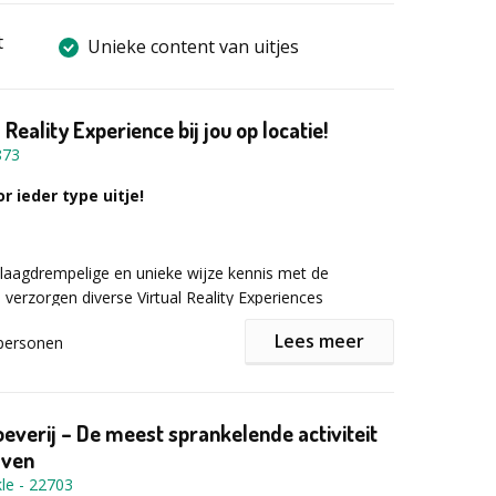
t
Unieke content van uitjes
 Reality Experience bij jou op locatie!
873
r ieder type uitje!
laagdrempelige en unieke wijze kennis met de
 verzorgen diverse Virtual Reality Experiences
samen met jouw collega’s óf team een unieke
Lees meer
personen
reëert.
etreden gezamenlijk een wereld waar alles dusdanig
everij – De meest sprankelende activiteit
 je écht overtuigd bent van die draak in de verte of het
jven
n plank écht voelt als een kilometer hoogte. De spelers
le
-
22703