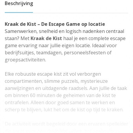
Beschrijving
Kraak de Kist – De Escape Game op locatie
Samenwerken, snelheid en logisch nadenken centraal
staan? Met
Kraak de Kist
haal je een complete escape
game ervaring naar jullie eigen locatie. Ideaal voor
bedrijfsuitjes, teamdagen, personeelsfeesten of
groepsactiviteiten.
Elke robuuste escape kist zit vol verborgen
compartimenten, slimme puzzels, mysterieuze
aanwijzingen en uitdagende raadsels. Aan jullie de taak
om binnen 60 minuten de geheimen van de kist te
ontrafelen. Alleen door goed samen te werken en
scherp te blijven, lukt het om de kist op tijd te kraken.
De activiteit wordt begeleid door een ervaren spelleider
die zorgt voor een duidelijke uitleg, het spelverloop