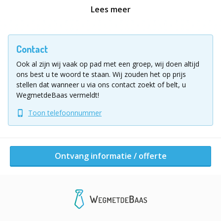
bewaakt en de tijd strak in de gaten houdt. Hierdoor
Lees meer
blijft de spanning hoog en ontstaat er een fanatieke
strijd tussen de teams.
Contact
Er wordt gespeeld in teams van 4 tot 6 personen. Zijn
Ook al zijn wij vaak op pad met een groep, wij doen altijd
er meerdere kisten aanwezig? Dan ontstaat er direct
ons best u te woord te staan.
Wij zouden het op prijs
een competitief element: welk team kraakt als eerste
stellen dat wanneer u via ons contact zoekt of belt, u
de kist? En wie heeft de minste hints nodig?
WegmetdeBaas vermeldt!
Toon telefoonnummer
Waarom kiezen voor Kraak de Kist?
Escape game op jullie eigen locatie
Vol spanning, teamwork en competitie
Ontvang informatie / offerte
Geschikt voor kleine én grote groepen
Meerdere speelrondes mogelijk
Professionele begeleiding inbegrepen
Binnen en buiten te spelen (bij droog weer)