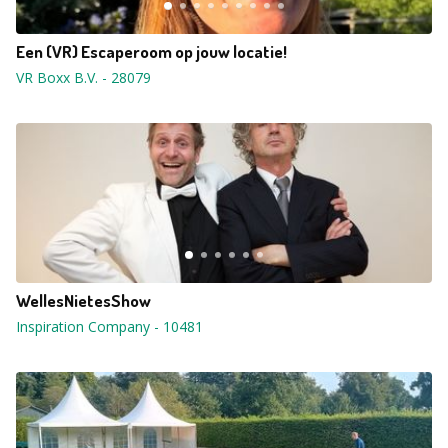
Een (VR) Escaperoom op jouw locatie!
VR Boxx B.V.
-
28079
WellesNietesShow
Inspiration Company
-
10481