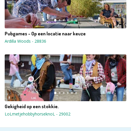
Pubgames - Op een locatie naar keuze
Ardilla Woods
-
28836
Gekigheid op een stokkie.
LoLmetjehobbyhorseknoL
-
29002