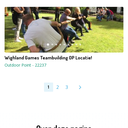
Wighland Games Teambuilding OP Locatie!
Outdoor Point
-
22237
2
3
1