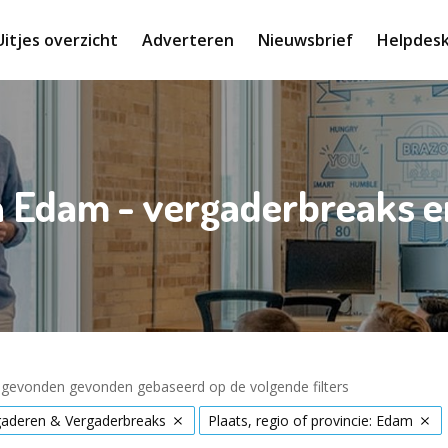
Uitjes overzicht
Adverteren
Nieuwsbrief
Helpdes
in Edam - vergaderbreaks 
s gevonden gevonden gebaseerd op de volgende filters
gaderen & Vergaderbreaks
Plaats, regio of provincie: Edam