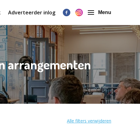
k
Adverteerder inlog
Menu
en arrangementen
Alle filters verwijderen