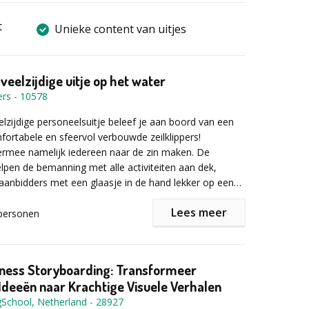
t
Unieke content van uitjes
veelzijdige uitje op het water
ers
-
10578
lzijdige personeelsuitje beleef je aan boord van een
ortabele en sfeervol verbouwde zeilklippers!
iermee namelijk iedereen naar de zin maken. De
elpen de bemanning met alle activiteiten aan dek,
naanbidders met een glaasje in de hand lekker op een
 loungekussen zitten.
Lees meer
personen
eniet je van het prachtige Waterland en voor een
J
ot kunnen we eventueel een onderbreking maken op
bezoek brengen aan een monumentale vuurtoren, in
iness Storyboarding: Transformeer
op de foto in Volendam, de replica van de Batavia
g: we just love what we do! En dat merk je bij ons aan
deeën naar Krachtige Visuele Verhalen
elystad, of die van de halve Maen in Hoorn. Of we
gSchool, Netherland
-
28927
hip voor anker voor een verfrissende duik. En zo zijn er