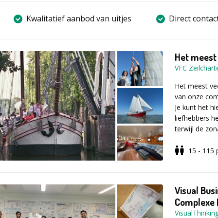
Kwalitatief aanbod van uitjes
Direct contac
Het meest 
VFC Zeilchart
Het meest vee
van onze comf
Je kunt het h
liefhebbers h
terwijl de zo
bankje of een
15 - 115
Ondertussen g
WAAROM WI
culturele no
Pampus, een 
Visual Bus
klederdracht 
Heel eenvoudi
Complexe I
bezoeken in L
alles.
VisualThinkin
leggen het sc