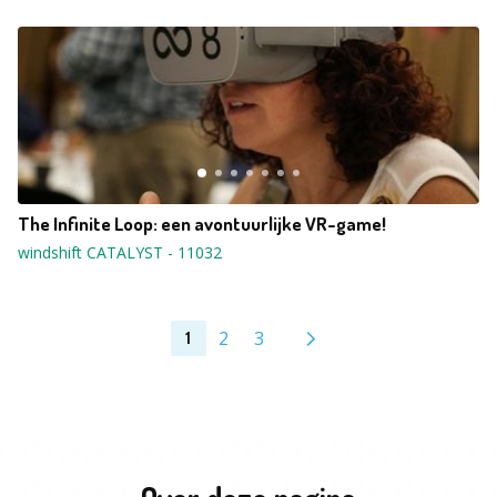
The Infinite Loop: een avontuurlijke VR-game!
windshift CATALYST
-
11032
2
3
1