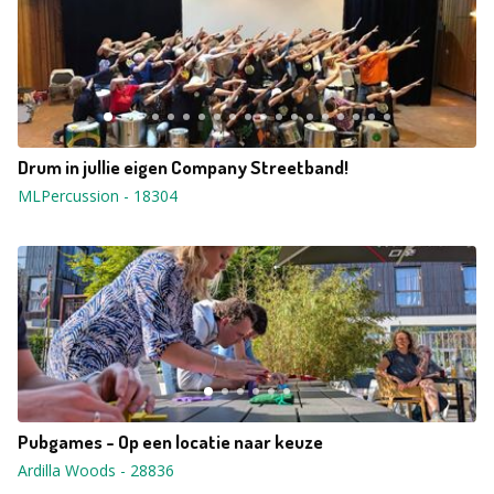
Drum in jullie eigen Company Streetband!
MLPercussion
-
18304
Pubgames - Op een locatie naar keuze
Ardilla Woods
-
28836