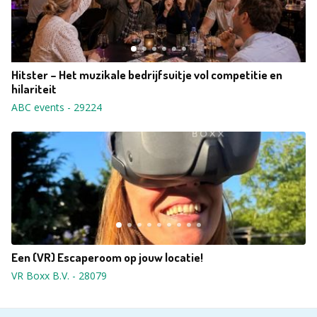
Hitster – Het muzikale bedrijfsuitje vol competitie en
hilariteit
ABC events
-
29224
Een (VR) Escaperoom op jouw locatie!
VR Boxx B.V.
-
28079