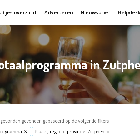
Uitjes overzicht
Adverteren
Nieuwsbrief
Helpdes
otaalprogramma in Zutph
s gevonden gevonden gebaseerd op de volgende filters
programma
Plaats, regio of provincie: Zutphen