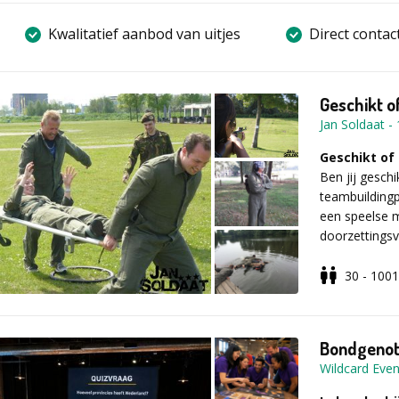
Kwalitatief aanbod van uitjes
Direct contac
Geschikt o
Jan Soldaat
-
Geschikt of
Ben jij gesch
teambuilding
een speelse 
doorzettingsv
waarbij teamw
30 - 1001
Zo verloopt
De activiteit
briefing door
Bondgenot
begint de tra
Wildcard Even
getest op sa
uitdagende t