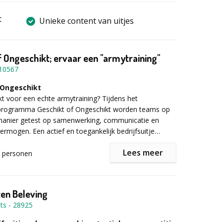
t
Unieke content van uitjes
f Ongeschikt; ervaar een "armytraining"
10567
 Ongeschikt
ikt voor een echte armytraining? Tijdens het
programma Geschikt of Ongeschikt worden teams op
manier getest op samenwerking, communicatie en
ermogen. Een actief en toegankelijk bedrijfsuitje
ork centraal staat.
Lees meer
personen
 de missie
 start op een locatie naar keuze met een ontvangst en
 Korporaal Jan. Daarna worden de teams ingedeeld en
en Beleving
ining. Tijdens verschillende opdrachten worden teams
ts
-
28925
menwerking, strategie en communicatie. Denk aan
eambuildingopdrachten waarbij samenwerken