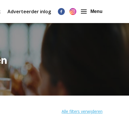
k
Adverteerder inlog
Menu
en
Alle filters verwijderen