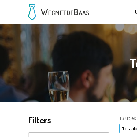
T
Filters
13 uitje
Totaal