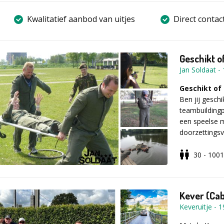
Kwalitatief aanbod van uitjes
Direct contac
Geschikt o
Jan Soldaat
-
Geschikt of
Ben jij gesch
teambuilding
een speelse 
doorzettingsv
waarbij teamw
30 - 1001
Zo verloopt
De activiteit
briefing door
Kever (Cab
begint de tra
Keveruitje
-
1
getest op sa
uitdagende t