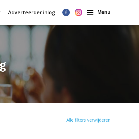
k
Adverteerder inlog
Menu
g
Alle filters verwijderen