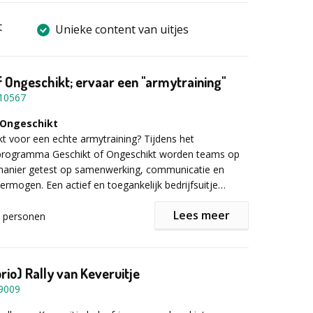
t
Unieke content van uitjes
f Ongeschikt; ervaar een "armytraining"
10567
 Ongeschikt
ikt voor een echte armytraining? Tijdens het
programma Geschikt of Ongeschikt worden teams op
manier getest op samenwerking, communicatie en
ermogen. Een actief en toegankelijk bedrijfsuitje
ork centraal staat.
Lees meer
personen
 de missie
 start op een locatie naar keuze met een ontvangst en
 Korporaal Jan. Daarna worden de teams ingedeeld en
rio) Rally van Keveruitje
ining. Tijdens verschillende opdrachten worden teams
9009
menwerking, strategie en communicatie. Denk aan
eambuildingopdrachten waarbij samenwerken