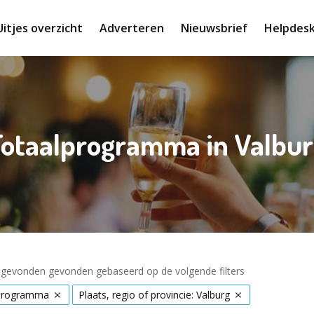
Uitjes overzicht
Adverteren
Nieuwsbrief
Helpdes
Totaalprogramma in Valbur
s gevonden gevonden gebaseerd op de volgende filters
programma
Plaats, regio of provincie: Valburg