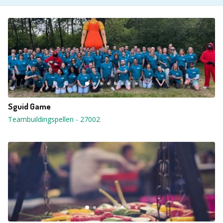
Sguid Game
Teambuildingspellen
-
27002