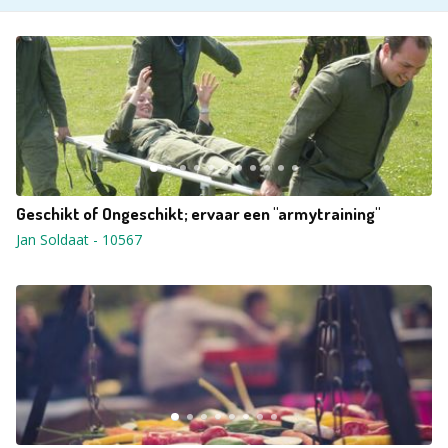
Geschikt of Ongeschikt; ervaar een "armytraining"
Jan Soldaat
-
10567