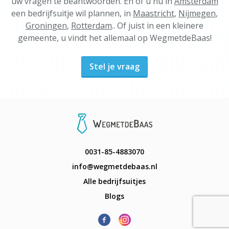
uw vragen te beantwoorden. En of u nu in
Amsterdam
een bedrijfsuitje wil plannen, in
Maastricht
,
Nijmegen
,
Groningen
,
Rotterdam
.. Of juist in een kleinere
gemeente, u vindt het allemaal op WegmetdeBaas!
Stel je vraag
0031-85-4883070
info@wegmetdebaas.nl
Alle bedrijfsuitjes
Blogs