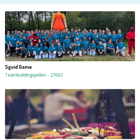
Sguid Game
Teambuildingspellen
-
27002