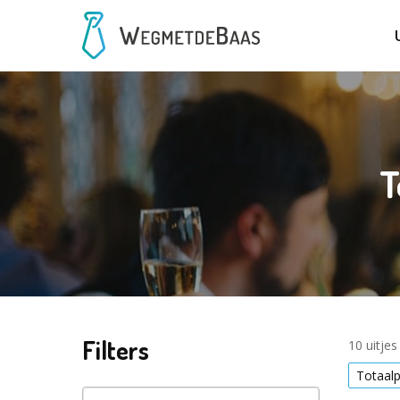
T
Filters
10 uitje
Totaal