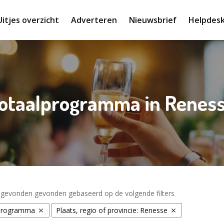
Uitjes overzicht
Adverteren
Nieuwsbrief
Helpdes
otaalprogramma in Renes
s gevonden gevonden gebaseerd op de volgende filters
programma
Plaats, regio of provincie: Renesse