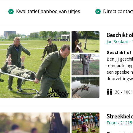
Kwalitatief aanbod van uitjes
Direct contac
Geschikt o
Jan Soldaat
-
Geschikt of
Ben jij gesch
teambuilding
een speelse 
doorzettingsv
waarbij teamw
30 - 1001
Zo verloopt
De activiteit
briefing door
Streekbel
begint de tra
Fuori
-
21215
getest op sa
uitdagende t