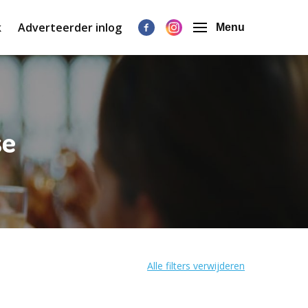
k
Adverteerder inlog
Menu
se
Alle filters verwijderen