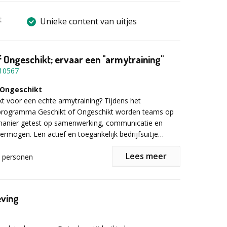
t
Unieke content van uitjes
f Ongeschikt; ervaar een "armytraining"
10567
 Ongeschikt
ikt voor een echte armytraining? Tijdens het
programma Geschikt of Ongeschikt worden teams op
manier getest op samenwerking, communicatie en
ermogen. Een actief en toegankelijk bedrijfsuitje
ork centraal staat.
Lees meer
personen
 de missie
 start op een locatie naar keuze met een ontvangst en
 Korporaal Jan. Daarna worden de teams ingedeeld en
eving
ining. Tijdens verschillende opdrachten worden teams
menwerking, strategie en communicatie. Denk aan
eambuildingopdrachten waarbij samenwerken