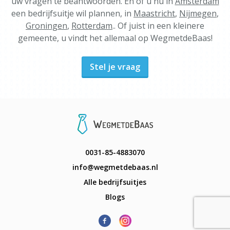
uw vragen te beantwoorden. En of u nu in
Amsterdam
een bedrijfsuitje wil plannen, in
Maastricht
,
Nijmegen
,
Groningen
,
Rotterdam
.. Of juist in een kleinere
gemeente, u vindt het allemaal op WegmetdeBaas!
Stel je vraag
0031-85-4883070
info@wegmetdebaas.nl
Alle bedrijfsuitjes
Blogs