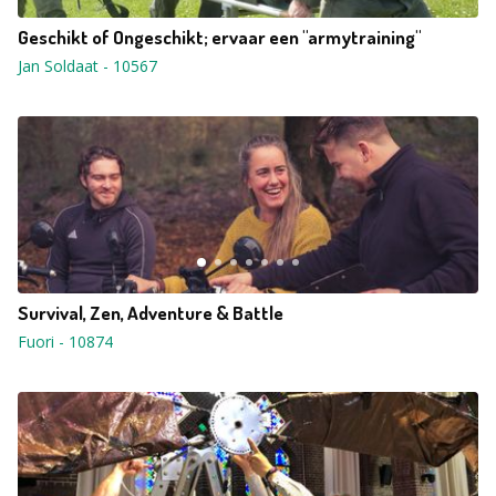
Geschikt of Ongeschikt; ervaar een "armytraining"
Jan Soldaat
-
10567
Survival, Zen, Adventure & Battle
Fuori
-
10874