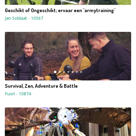
Geschikt of Ongeschikt; ervaar een "armytraining"
Jan Soldaat
-
10567
Survival, Zen, Adventure & Battle
Fuori
-
10874