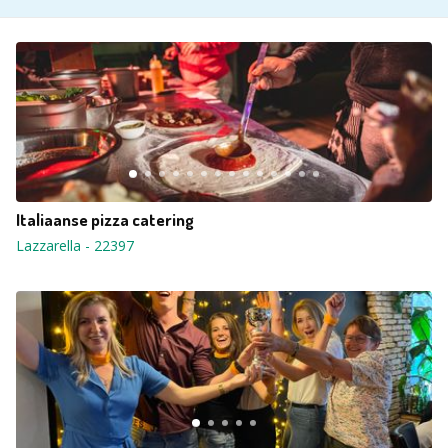
Italiaanse pizza catering
Lazzarella
-
22397