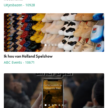
Uitjesbazen
-
10928
Ik hou van Holland Spelshow
ABC Events
-
10671