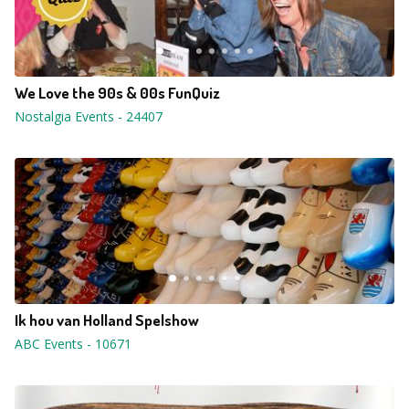
We Love the 90s & 00s FunQuiz
Nostalgia Events
-
24407
Ik hou van Holland Spelshow
ABC Events
-
10671