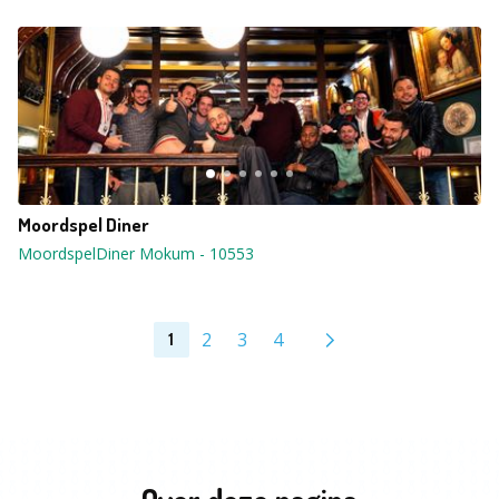
Moordspel Diner
MoordspelDiner Mokum
-
10553
2
3
4
1