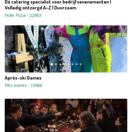
Dé catering specialist voor bedrijfsevenementen |
Volledig ontzorgd A-Z | Duurzaam
Holie Pizza
-
22983
Après-ski Games
Flitz-events
-
10988